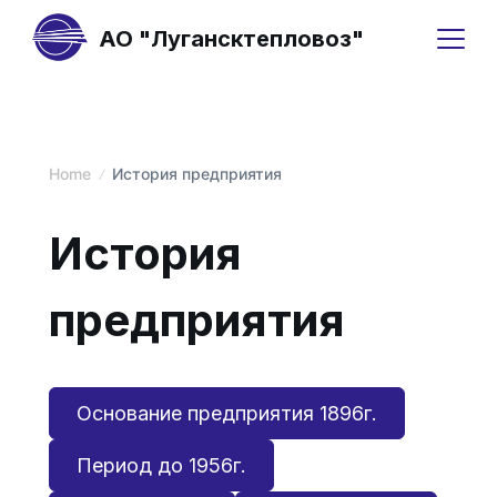
Skip
АО "Лугансктепловоз"
to
content
Home
История предприятия
История
предприятия
Основание предприятия 1896г.
Период до 1956г.